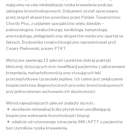
mającemu na celu minimalizację ryzyka krwawienia podczas
zabiegów bronchoskopowych. Dokument został opracowany
przez zespół ekspertów powołany przez Polskie Towarzystwo
Chorób Płuc, z udziałem specjalistów wielu dziedzin –
pulmonologów, torakochirurga, kardiologa, hematologa,
anestezjologa, pielęgniarki oraz ekspertów medycyny opartej na
faktach. Środowiska torakochirurgiczne reprezentował prof.
Cezary Piwkowski, prezes PTKT.
Wytyczne zawierają 13 zaleceń i punktów dobrej praktyki
klinicznej, dotyczących m.in. kwalifikacji pacjentów z zaburzeniami
krzepnięcia, małopłytkowością oraz stosujących leki
przeciwpłytkowe i przeciwkrzepliwe. Ich celem jest zwiększenie
bezpieczeństwa diagnostycznych procedur bronchoskopowych
przy jednoczesnym zachowaniu ich skuteczności.
Wśród najważniejszych zaleceń znalazły się m.in.:
określenie minimalnej liczby płytek krwi umożliwiającej
bezpieczne wykonanie bronchoskopii i biopsji,
odejście od rutynowego oznaczania INR i APTT u pacjentów
bez czynników ryzyka krwawienia,